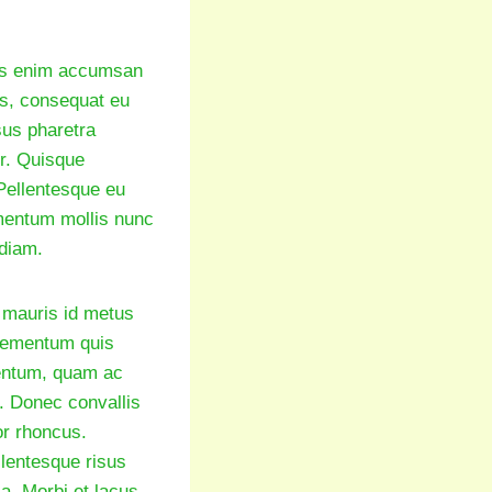
isis enim accumsan
us, consequat eu
rsus pharetra
ur. Quisque
 Pellentesque eu
ermentum mollis nunc
 diam.
 mauris id metus
elementum quis
mentum, quam ac
s. Donec convallis
or rhoncus.
llentesque risus
a. Morbi et lacus