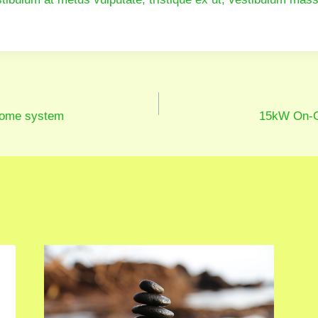
 home system
15kW On-Gr