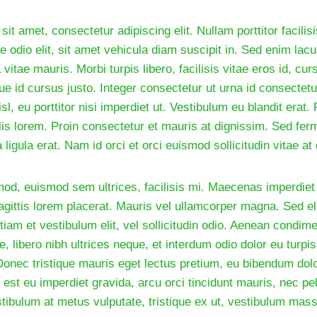
it amet, consectetur adipiscing elit. Nullam porttitor facil
 odio elit, sit amet vehicula diam suscipit in. Sed enim lac
 vitae mauris. Morbi turpis libero, facilisis vitae eros id, cu
ue id cursus justo. Integer consectetur ut urna id consectet
sl, eu porttitor nisi imperdiet ut. Vestibulum eu blandit erat.
ollis lorem. Proin consectetur et mauris at dignissim. Sed f
a ligula erat. Nam id orci et orci euismod sollicitudin vitae at
mod, euismod sem ultrices, facilisis mi. Maecenas imperdiet
agittis lorem placerat. Mauris vel ullamcorper magna. Sed 
tiam et vestibulum elit, vel sollicitudin odio. Aenean condi
, libero nibh ultrices neque, et interdum odio dolor eu turpi
Donec tristique mauris eget lectus pretium, eu bibendum dol
 est eu imperdiet gravida, arcu orci tincidunt mauris, nec pe
tibulum at metus vulputate, tristique ex ut, vestibulum mass