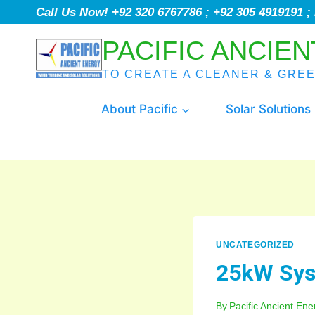
Call Us Now! +92 320 6767786 ; +92 305 4919191 
PACIFIC ANCIEN
TO CREATE A CLEANER & GRE
About Pacific
Solar Solutions
UNCATEGORIZED
25kW Syst
By
Pacific Ancient Ene