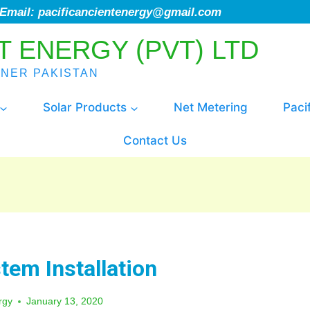
; Email: pacificancientenergy@gmail.com
T ENERGY (PVT) LTD
ENER PAKISTAN
Solar Products
Net Metering
Paci
Contact Us
em Installation
rgy
January 13, 2020