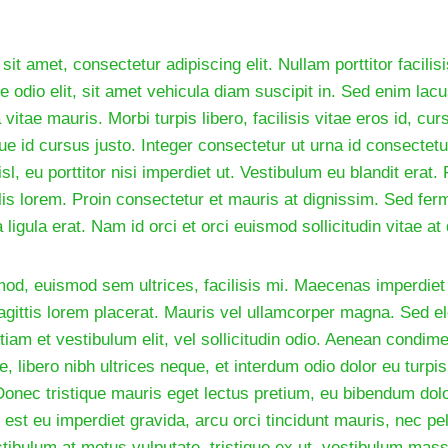
it amet, consectetur adipiscing elit. Nullam porttitor facil
 odio elit, sit amet vehicula diam suscipit in. Sed enim lac
 vitae mauris. Morbi turpis libero, facilisis vitae eros id, cu
ue id cursus justo. Integer consectetur ut urna id consectet
sl, eu porttitor nisi imperdiet ut. Vestibulum eu blandit erat.
ollis lorem. Proin consectetur et mauris at dignissim. Sed f
a ligula erat. Nam id orci et orci euismod sollicitudin vitae at
mod, euismod sem ultrices, facilisis mi. Maecenas imperdiet
agittis lorem placerat. Mauris vel ullamcorper magna. Sed 
tiam et vestibulum elit, vel sollicitudin odio. Aenean condi
, libero nibh ultrices neque, et interdum odio dolor eu turpi
Donec tristique mauris eget lectus pretium, eu bibendum dol
 est eu imperdiet gravida, arcu orci tincidunt mauris, nec pe
tibulum at metus vulputate, tristique ex ut, vestibulum mass