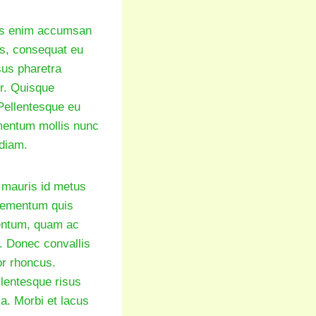
isis enim accumsan
us, consequat eu
rsus pharetra
ur. Quisque
 Pellentesque eu
ermentum mollis nunc
 diam.
 mauris id metus
elementum quis
mentum, quam ac
s. Donec convallis
or rhoncus.
llentesque risus
a. Morbi et lacus