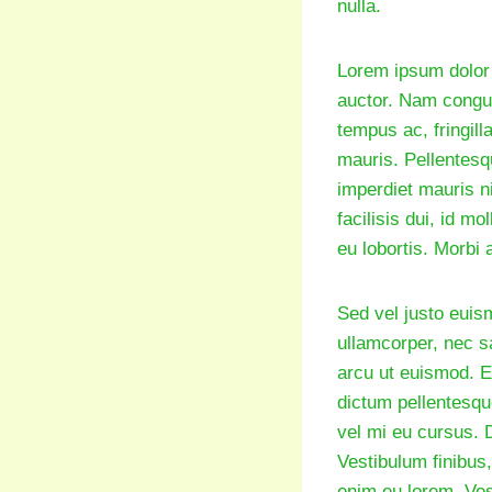
nulla.
Lorem ipsum dolor s
auctor. Nam congue
tempus ac, fringilla
mauris. Pellentesq
imperdiet mauris ni
facilisis dui, id m
eu lobortis. Morbi 
Sed vel justo euis
ullamcorper, nec s
arcu ut euismod. E
dictum pellentesque
vel mi eu cursus. 
Vestibulum finibus,
enim eu lorem. Ves